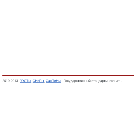
2010-2013.
ГОСТы
,
СНиПы
,
СанПиНы
- Государственный стандарты. скачать
Техника
приборы. Средства автоматизации и вычислительной техники, Классификатор госуд