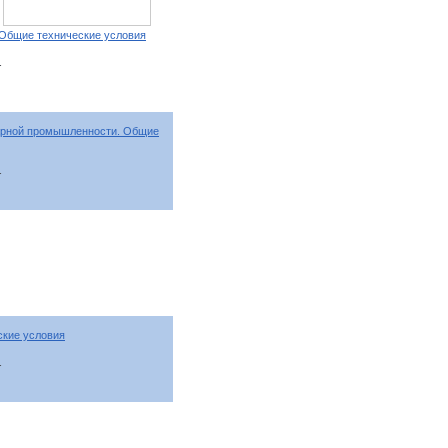
 Общие технические условия
т
арной промышленности. Общие
т
ские условия
т