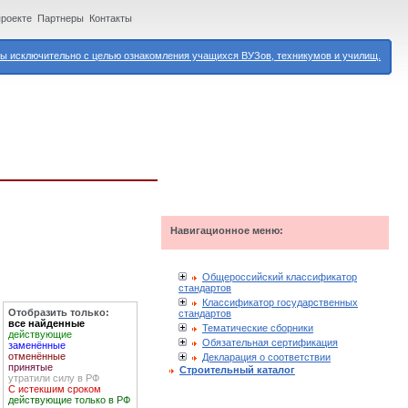
проекте
Партнеры
Контакты
 исключительно с целью ознакомления учащихся ВУЗов, техникумов и училищ.
Навигационное меню:
Общероссийский классификатор
стандартов
Классификатор государственных
Отобразить только:
стандартов
все найденные
Тематические сборники
действующие
Обязательная сертификация
заменённые
отменённые
Декларация о соответствии
принятые
Строительный каталог
утратили силу в РФ
С истекшим сроком
действующие только в РФ