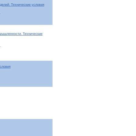
делий. Технические условия
т
омышленности. Технические
т
словия