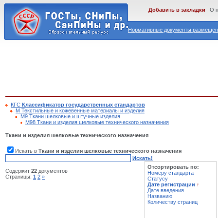
Добавить в закладки
О 
Нормативные документы размещены
КГС
Классификатор государственных стандартов
М Текстильные и кожевенные материалы и изделия
М9 Ткани шелковые и штучные изделия
М98 Ткани и изделия шелковые технического назначения
Ткани и изделия шелковые технического назначения
Искать в
Ткани и изделия шелковые технического назначения
Искать!
Отсортировать по:
Содержит
22
документов
Номеру стандарта
Страницы:
1
2
»
Статусу
Дате регистрации
↑
Дате введения
Названию
Количеству страниц