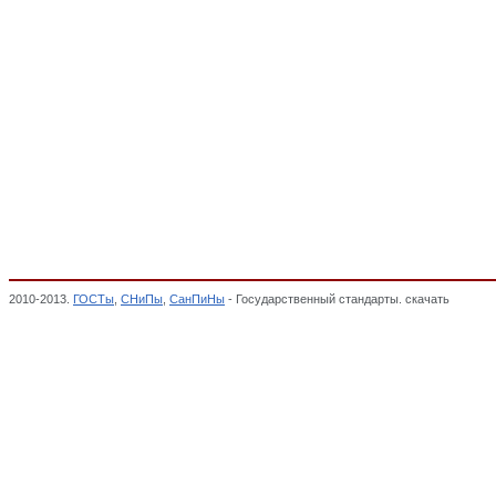
2010-2013.
ГОСТы
,
СНиПы
,
СанПиНы
- Государственный стандарты. скачать
чулочно