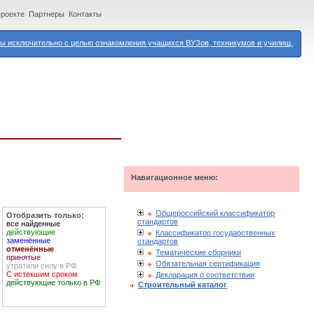
проекте
Партнеры
Контакты
 исключительно с целью ознакомления учащихся ВУЗов, техникумов и училищ.
Навигационное меню:
Общероссийский классификатор
Отобразить только:
стандартов
все найденные
действующие
Классификатор государственных
заменённые
стандартов
отменённые
Тематические сборники
принятые
Обязательная сертификация
утратили силу в РФ
С истекшим сроком
Декларация о соответствии
действующие только в РФ
Строительный каталог