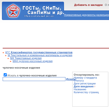
Добавить в закладки
О 
Нормативные документы размещены
КГС
Классификатор государственных стандартов
М Текстильные и кожевенные материалы и изделия
М4 Трикотажные изделия
М44 чулочно-носочные изделия
чулочно-носочные изделия
Отсортировать по:
Искать в
чулочно-носочные изделия
Номеру стандарта
Искать!
Статусу
Дате регистрации
Дате введения
↑
Названию
Количеству страниц