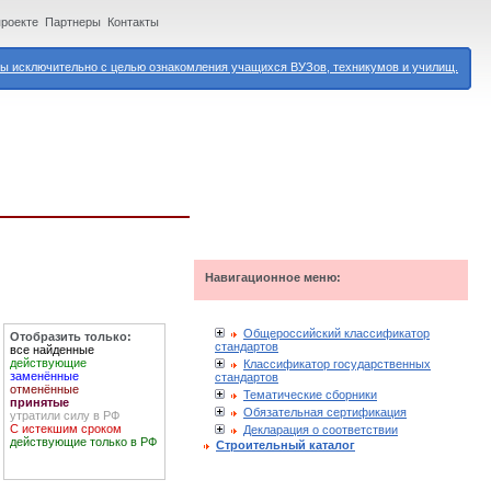
проекте
Партнеры
Контакты
 исключительно с целью ознакомления учащихся ВУЗов, техникумов и училищ.
Навигационное меню:
Общероссийский классификатор
Отобразить только:
стандартов
все найденные
действующие
Классификатор государственных
заменённые
стандартов
отменённые
Тематические сборники
принятые
Обязательная сертификация
утратили силу в РФ
С истекшим сроком
Декларация о соответствии
действующие только в РФ
Строительный каталог