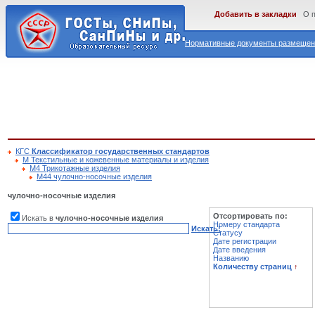
Добавить в закладки
О 
Нормативные документы размещены
КГС
Классификатор государственных стандартов
М Текстильные и кожевенные материалы и изделия
М4 Трикотажные изделия
М44 чулочно-носочные изделия
чулочно-носочные изделия
Отсортировать по:
Искать в
чулочно-носочные изделия
Номеру стандарта
Искать!
Статусу
Дате регистрации
Дате введения
Названию
Количеству страниц
↑