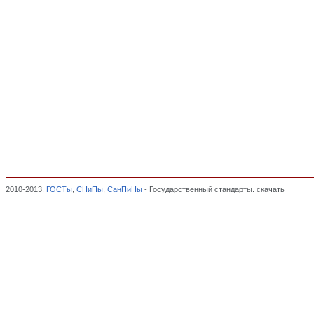
2010-2013.
ГОСТы
,
СНиПы
,
СанПиНы
- Государственный стандарты. скачать
чулочно