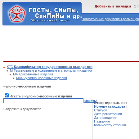
Добавить в закладки
О 
Нормативные документы размещены
КГС
Классификатор государственных стандартов
М Текстильные и кожевенные материалы и изделия
М4 Трикотажные изделия
М44 чулочно-носочные изделия
чулочно-носочные изделия
Искать в
чулочно-носочные изделия
Искать!
Отсортировать по:
Номеру стандарта
↑
Содержит
3
документов
Статусу
Дате регистрации
Дате введения
Названию
Количеству страниц