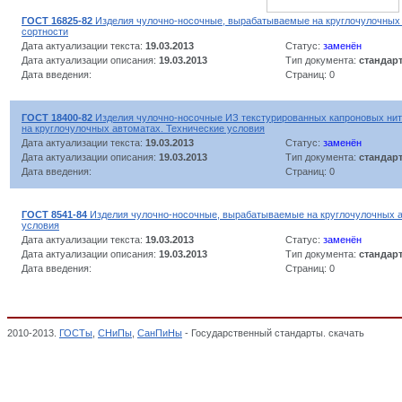
ГОСТ 16825-82
Изделия чулочно-носочные, вырабатываемые на круглочулочных
сортности
Дата актуализации текста:
19.03.2013
Статус:
заменён
Дата актуализации описания:
19.03.2013
Тип документа:
стандар
Дата введения:
Страниц: 0
ГОСТ 18400-82
Изделия чулочно-носочные ИЗ текстурированных капроновых нит
на круглочулочных автоматах. Технические условия
Дата актуализации текста:
19.03.2013
Статус:
заменён
Дата актуализации описания:
19.03.2013
Тип документа:
стандар
Дата введения:
Страниц: 0
ГОСТ 8541-84
Изделия чулочно-носочные, вырабатываемые на круглочулочных а
условия
Дата актуализации текста:
19.03.2013
Статус:
заменён
Дата актуализации описания:
19.03.2013
Тип документа:
стандар
Дата введения:
Страниц: 0
2010-2013.
ГОСТы
,
СНиПы
,
СанПиНы
- Государственный стандарты. скачать
чулочно
Классификатор государственных стандартов,