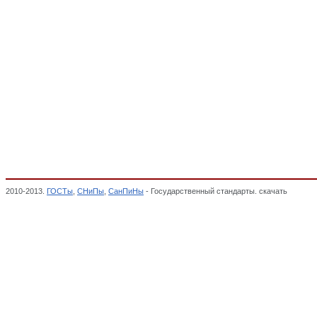
2010-2013.
ГОСТы
,
СНиПы
,
СанПиНы
- Государственный стандарты. скачать
Обувь к