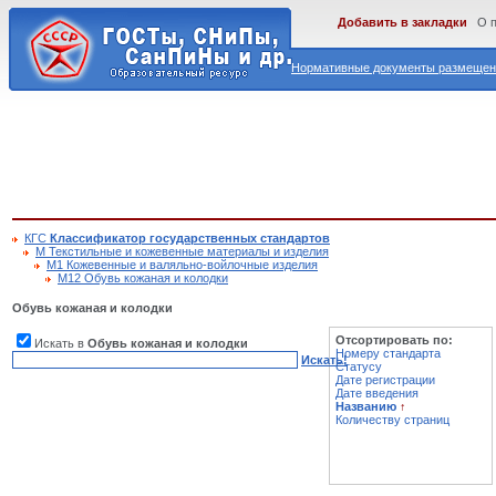
Добавить в закладки
О 
Нормативные документы размещены
КГС
Классификатор государственных стандартов
М Текстильные и кожевенные материалы и изделия
М1 Кожевенные и валяльно-войлочные изделия
М12 Обувь кожаная и колодки
Обувь кожаная и колодки
Отсортировать по:
Искать в
Обувь кожаная и колодки
Номеру стандарта
Искать!
Статусу
Дате регистрации
Дате введения
Названию
↑
Количеству страниц