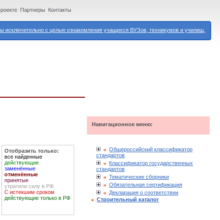
проекте
Партнеры
Контакты
 исключительно с целью ознакомления учащихся ВУЗов, техникумов и училищ.
Навигационное меню:
Общероссийский классификатор
Отобразить только:
стандартов
все найденные
действующие
Классификатор государственных
заменённые
стандартов
отменённые
Тематические сборники
принятые
Обязательная сертификация
утратили силу в РФ
С истекшим сроком
Декларация о соответствии
действующие только в РФ
Строительный каталог