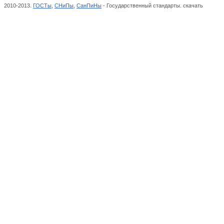
2010-2013.
ГОСТы
,
СНиПы
,
СанПиНы
- Государственный стандарты. скачать
Методы 
Текстильные и кожевенные материалы и изделия, Классификатор государственных с