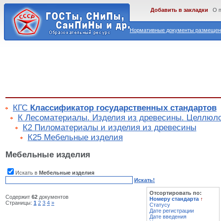
Добавить в закладки
О 
Нормативные документы размещены
КГС
Классификатор государственных стандартов
К Лесоматериалы. Изделия из древесины. Целлюлоз
К2 Пиломатериалы и изделия из древесины
К25 Мебельные изделия
Мебельные изделия
Искать в
Мебельные изделия
Искать!
Отсортировать по:
Содержит
62
документов
Номеру стандарта
↑
Страницы:
1
2
3
4
»
Статусу
Дате регистрации
Дате введения