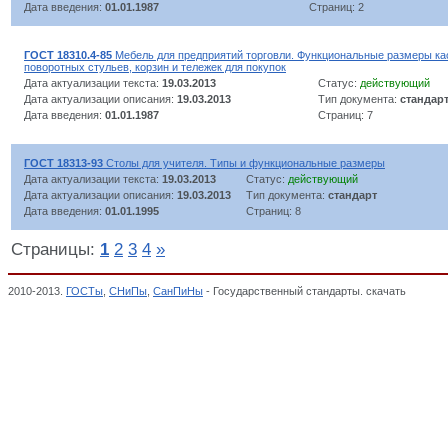
Дата введения:
01.01.1987
Страниц: 2
ГОСТ 18310.4-85
Мебель для предприятий торговли. Функциональные размеры ка
поворотных стульев, корзин и тележек для покупок
Дата актуализации текста:
19.03.2013
Статус:
действующий
Дата актуализации описания:
19.03.2013
Тип документа:
стандар
Дата введения:
01.01.1987
Страниц: 7
ГОСТ 18313-93
Столы для учителя. Типы и функциональные размеры
Дата актуализации текста:
19.03.2013
Статус:
действующий
Дата актуализации описания:
19.03.2013
Тип документа:
стандарт
Дата введения:
01.01.1995
Страниц: 8
Страницы:
1
2
3
4
»
2010-2013.
ГОСТы
,
СНиПы
,
СанПиНы
- Государственный стандарты. скачать
Мебельн
Целлюлоза. Бумага, картон, Классификатор государственных стандартов,