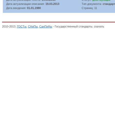
Дата актуализации описания:
19.03.2013
Тип документа:
стандар
Дата введения:
01.01.1980
Страниц: 11
2010-2013.
ГОСТы
,
СНиПы
,
СанПиНы
- Государственный стандарты. скачать
Классиф
тара, Классификатор государственных стандартов,