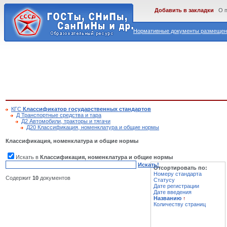
Добавить в закладки
О 
Нормативные документы размещены
КГС
Классификатор государственных стандартов
Д Транспортные средства и тара
Д2 Автомобили, тракторы и тягачи
Д20 Классификация, номенклатура и общие нормы
Классификация, номенклатура и общие нормы
Искать в
Классификация, номенклатура и общие нормы
Искать!
Отсортировать по:
Номеру стандарта
Содержит
10
документов
Статусу
Дате регистрации
Дате введения
Названию
↑
Количеству страниц