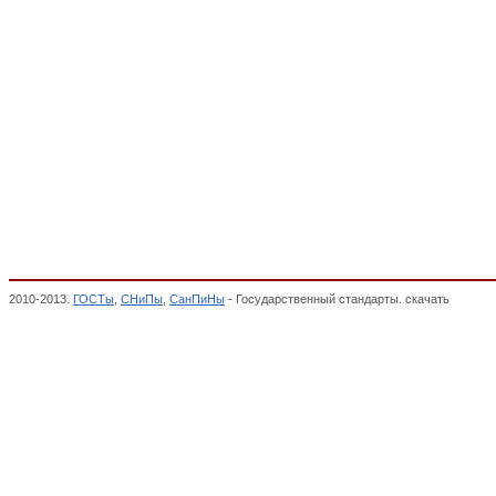
2010-2013.
ГОСТы
,
СНиПы
,
СанПиНы
- Государственный стандарты. скачать
Машины 
оборудование и инструмент, Классификатор государственных стандартов,