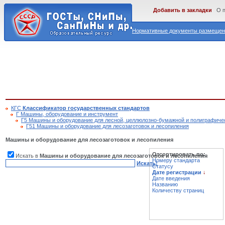
Добавить в закладки
О 
Нормативные документы размещены
КГС
Классификатор государственных стандартов
Г Машины, оборудование и инструмент
Г5 Машины и оборудование для лесной, целлюлозно-бумажной и полиграфич
Г51 Машины и оборудование для лесозаготовок и лесопиления
Машины и оборудование для лесозаготовок и лесопиления
Отсортировать по:
Искать в
Машины и оборудование для лесозаготовок и лесопиления
Номеру стандарта
Искать!
Статусу
Дате регистрации
↓
Дате введения
Названию
Количеству страниц