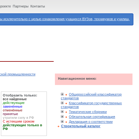
проекте
Партнеры
Контакты
 исключительно с целью ознакомления учащихся ВУЗов, техникумов и училищ.
еской промышленности
Навигационное меню:
Общероссийский классификатор
Отобразить только:
стандартов
все найденные
действующие
Классификатор государственных
заменённые
стандартов
отменённые
Тематические сборники
принятые
Обязательная сертификация
утратили силу в РФ
С истекшим сроком
Декларация о соответствии
действующие только в
Строительный каталог
РФ