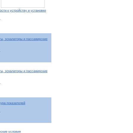
сти к устройству и установке
т
ы, эскалаторы и пассажирские
т
ы, эскалаторы и пассажирские
т
ура показателей
т
еские условия