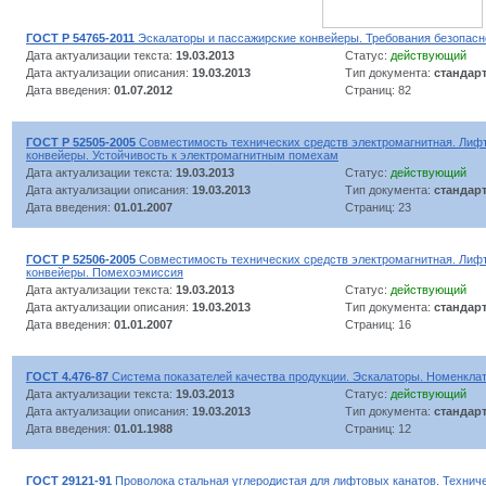
ГОСТ Р 54765-2011
Эскалаторы и пассажирские конвейеры. Требования безопасно
Дата актуализации текста:
19.03.2013
Статус:
действующий
Дата актуализации описания:
19.03.2013
Тип документа:
стандар
Дата введения:
01.07.2012
Страниц: 82
ГОСТ Р 52505-2005
Совместимость технических средств электромагнитная. Лифт
конвейеры. Устойчивость к электромагнитным помехам
Дата актуализации текста:
19.03.2013
Статус:
действующий
Дата актуализации описания:
19.03.2013
Тип документа:
стандар
Дата введения:
01.01.2007
Страниц: 23
ГОСТ Р 52506-2005
Совместимость технических средств электромагнитная. Лифт
конвейеры. Помехоэмиссия
Дата актуализации текста:
19.03.2013
Статус:
действующий
Дата актуализации описания:
19.03.2013
Тип документа:
стандар
Дата введения:
01.01.2007
Страниц: 16
ГОСТ 4.476-87
Система показателей качества продукции. Эскалаторы. Номенклат
Дата актуализации текста:
19.03.2013
Статус:
действующий
Дата актуализации описания:
19.03.2013
Тип документа:
стандар
Дата введения:
01.01.1988
Страниц: 12
ГОСТ 29121-91
Проволока стальная углеродистая для лифтовых канатов. Технич