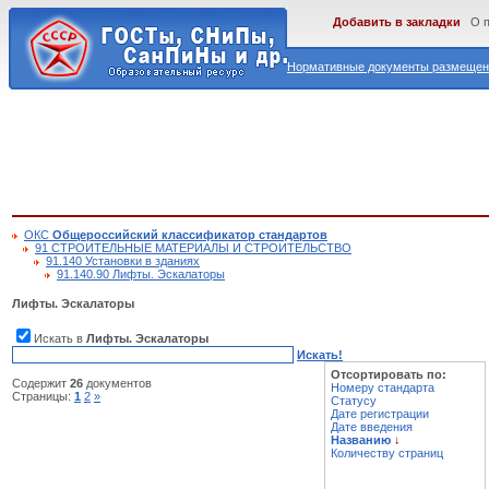
Добавить в закладки
О 
Нормативные документы размещены
ОКС
Общероссийский классификатор стандартов
91 СТРОИТЕЛЬНЫЕ МАТЕРИАЛЫ И СТРОИТЕЛЬСТВО
91.140 Установки в зданиях
91.140.90 Лифты. Эскалаторы
Лифты. Эскалаторы
Искать в
Лифты. Эскалаторы
Искать!
Отсортировать по:
Содержит
26
документов
Номеру стандарта
Страницы:
1
2
»
Статусу
Дате регистрации
Дате введения
Названию
↓
Количеству страниц