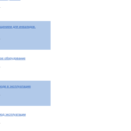
т
щением для инвалидов.
т
ное оборудование
т
воде в эксплуатацию
т
иод эксплуатации
т