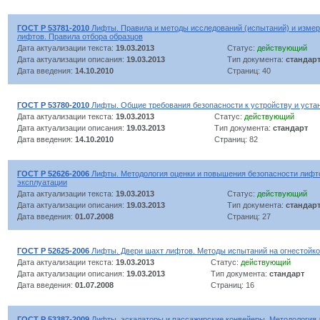
ГОСТ Р 53781-2010
Лифты. Правила и методы исследований (испытаний) и измер
лифтов. Правила отбора образцов
Дата актуализации текста:
19.03.2013
Статус:
действующий
Дата актуализации описания:
19.03.2013
Тип документа:
стандар
Дата введения:
14.10.2010
Страниц: 40
ГОСТ Р 53780-2010
Лифты. Общие требования безопасности к устройству и уста
Дата актуализации текста:
19.03.2013
Статус:
действующий
Дата актуализации описания:
19.03.2013
Тип документа:
стандарт
Дата введения:
14.10.2010
Страниц: 82
ГОСТ Р 52626-2006
Лифты. Методология оценки и повышения безопасности лифт
эксплуатации
Дата актуализации текста:
19.03.2013
Статус:
действующий
Дата актуализации описания:
19.03.2013
Тип документа:
стандар
Дата введения:
01.07.2008
Страниц: 27
ГОСТ Р 52625-2006
Лифты. Двери шахт лифтов. Методы испытаний на огнестойко
Дата актуализации текста:
19.03.2013
Статус:
действующий
Дата актуализации описания:
19.03.2013
Тип документа:
стандарт
Дата введения:
01.07.2008
Страниц: 16
ГОСТ Р 53387-2009
Лифты, эскалаторы и пассажирские конвейеры. Методология 