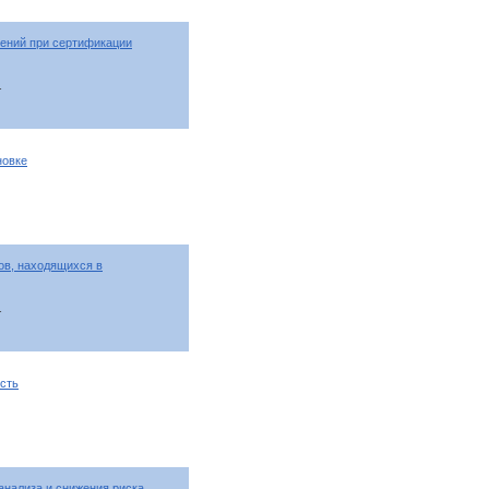
ений при сертификации
т
новке
ов, находящихся в
т
сть
анализа и снижения риска