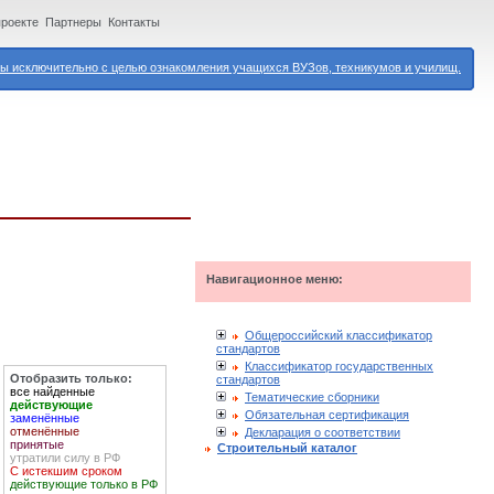
проекте
Партнеры
Контакты
 исключительно с целью ознакомления учащихся ВУЗов, техникумов и училищ.
Навигационное меню:
Общероссийский классификатор
стандартов
Классификатор государственных
Отобразить только:
стандартов
все найденные
Тематические сборники
действующие
Обязательная сертификация
заменённые
отменённые
Декларация о соответствии
принятые
Строительный каталог
утратили силу в РФ
С истекшим сроком
действующие только в РФ