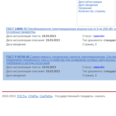
Дате регистрации
Дате введения
Названию
Количеству страниц
ГОСТ 14868-72
Преобразователи электромашинные мощностью от 8 до 200 кВт час
Основные параметры
Дата актуализации текста:
19.03.2013
Статус:
заменён
Дата актуализации описания:
19.03.2013
Тип документа:
стандар
Дата введения:
Страниц: 0
ГОСТ Р 50745-95
Совместимость технических средств электромагнитная. Систе
приемников переменного тока и устройства для подавления сетевых импульсных
требования и методы испытаний
Дата актуализации текста:
19.03.2013
Статус:
заменён
Дата актуализации описания:
19.03.2013
Тип документа:
стандар
Дата введения:
Страниц: 0
2010-2013.
ГОСТы
,
СНиПы
,
СанПиНы
- Государственный стандарты. скачать
Выпрями
Общероссийский классификатор стандартов,