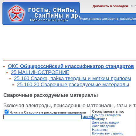
Добавить в закладки
О 
Нормативные документы размещены
ОКС
Общероссийский классификатор стандартов
25 МАШИНОСТРОЕНИЕ
25.160 Сварка, пайка твердым и мягким припоем
25.160.20 Сварочные расходуемые материалы
Сварочные расходуемые материалы
Включая электроды, присадочные материалы, газы и т.
Отсортировать по:
Искать в
Сварочные расходуемые материалы
Номеру стандарта
Искать!
Статусу
↑
Дате регистрации
Дате введения
Названию
Количеству страниц