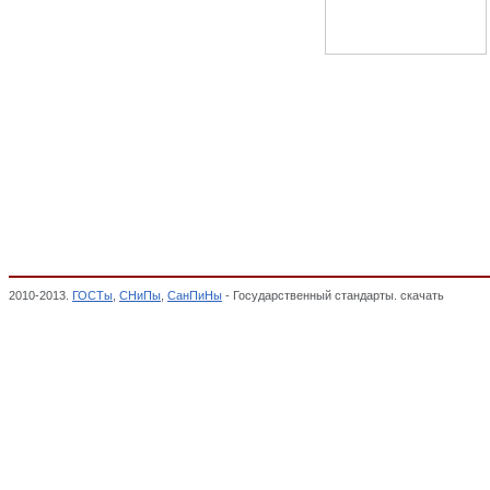
2010-2013.
ГОСТы
,
СНиПы
,
СанПиНы
- Государственный стандарты. скачать
Свароч
Общероссийский классификатор стандартов,