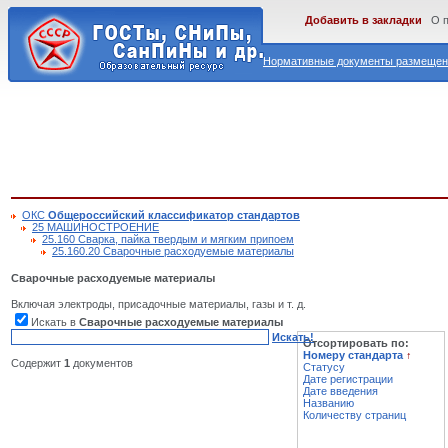
Добавить в закладки
О 
Нормативные документы размещены
ОКС
Общероссийский классификатор стандартов
25 МАШИНОСТРОЕНИЕ
25.160 Сварка, пайка твердым и мягким припоем
25.160.20 Сварочные расходуемые материалы
Сварочные расходуемые материалы
Включая электроды, присадочные материалы, газы и т. д.
Искать в
Сварочные расходуемые материалы
Искать!
Отсортировать по:
Номеру стандарта
↑
Содержит
1
документов
Статусу
Дате регистрации
Дате введения
Названию
Количеству страниц