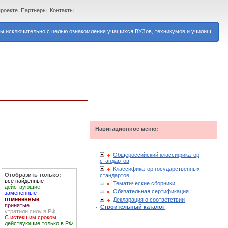
проекте
Партнеры
Контакты
 исключительно с целью ознакомления учащихся ВУЗов, техникумов и училищ.
Навигационное меню:
Общероссийский классификатор
стандартов
Классификатор государственных
Отобразить только:
стандартов
все найденные
Тематические сборники
действующие
Обязательная сертификация
заменённые
отменённые
Декларация о соответствии
принятые
Строительный каталог
утратили силу в РФ
С истекшим сроком
действующие только в РФ