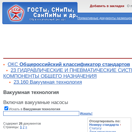
Добавить в закладки
О 
Нормативные документы размещены
ОКС
Общероссийский классификатор стандартов
23 ГИДРАВЛИЧЕСКИЕ И ПНЕВМАТИЧЕСКИЕ СИС
КОМПОНЕНТЫ ОБЩЕГО НАЗНАЧЕНИЯ
23.160 Вакуумная технология
Вакуумная технология
Включая вакуумные насосы
Искать в
Вакуумная технология
Искать!
Отсортировать по:
Содержит
26
документов
Номеру стандарта
↑
Страницы:
1
2
»
Статусу
Дате регистрации