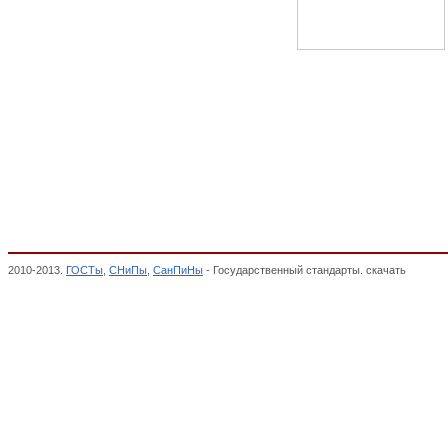
2010-2013.
ГОСТы
,
СНиПы
,
СанПиНы
- Государственный стандарты. скачать
Объемны
ГИДРАВЛИЧЕСКИЕ И ПНЕВМАТИЧЕСКИЕ СИСТЕМЫ И КОМПОНЕНТЫ ОБЩЕГО НАЗНАЧ