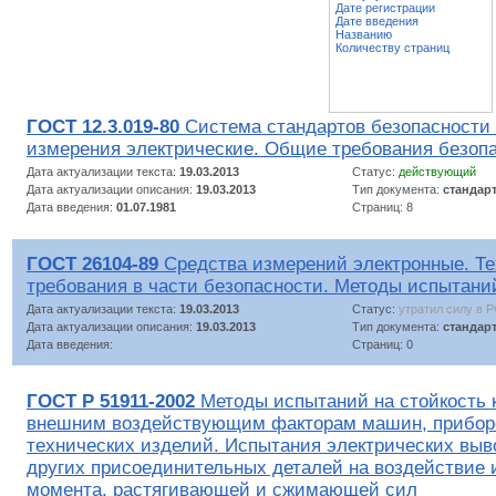
Дате регистрации
Дате введения
Названию
Количеству страниц
ГОСТ 12.3.019-80
Система стандартов безопасности 
измерения электрические. Общие требования безоп
Дата актуализации текста:
19.03.2013
Статус:
действующий
Дата актуализации описания:
19.03.2013
Тип документа:
стандар
Дата введения:
01.07.1981
Страниц: 8
ГОСТ 26104-89
Средства измерений электронные. Те
требования в части безопасности. Методы испытани
Дата актуализации текста:
19.03.2013
Статус:
утратил силу в 
Дата актуализации описания:
19.03.2013
Тип документа:
стандар
Дата введения:
Страниц: 0
ГОСТ Р 51911-2002
Методы испытаний на стойкость 
внешним воздействующим факторам машин, приборо
технических изделий. Испытания электрических выво
других присоединительных деталей на воздействие и
момента, растягивающей и сжимающей сил