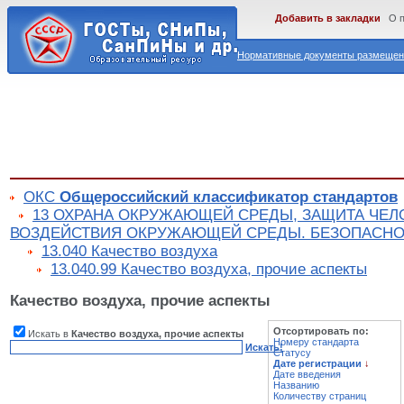
Добавить в закладки
О 
Нормативные документы размещены
ОКС
Общероссийский классификатор стандартов
13 ОХРАНА ОКРУЖАЮЩЕЙ СРЕДЫ, ЗАЩИТА ЧЕЛ
ВОЗДЕЙСТВИЯ ОКРУЖАЮЩЕЙ СРЕДЫ. БЕЗОПАСНО
13.040 Качество воздуха
13.040.99 Качество воздуха, прочие аспекты
Качество воздуха, прочие аспекты
Отсортировать по:
Искать в
Качество воздуха, прочие аспекты
Номеру стандарта
Искать!
Статусу
Дате регистрации
↓
Дате введения
Названию
Количеству страниц