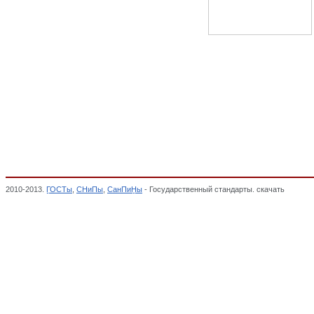
2010-2013.
ГОСТы
,
СНиПы
,
СанПиНы
- Государственный стандарты. скачать
Качест
ОТ ВОЗДЕЙСТВИЯ ОКРУЖАЮЩЕЙ СРЕДЫ. БЕЗОПАСНОСТЬ, Общероссийский класс