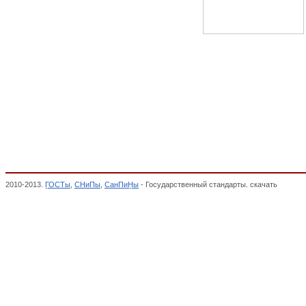
2010-2013.
ГОСТы
,
СНиПы
,
СанПиНы
- Государственный стандарты. скачать
Качест
ОТ ВОЗДЕЙСТВИЯ ОКРУЖАЮЩЕЙ СРЕДЫ. БЕЗОПАСНОСТЬ, Общероссийский класс