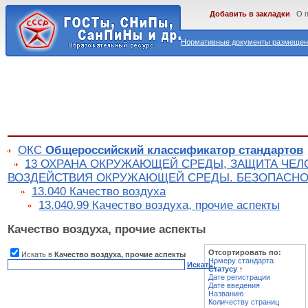
Добавить в закладки
О 
Нормативные документы размещены
ОКС
Общероссийский классификатор стандартов
13 ОХРАНА ОКРУЖАЮЩЕЙ СРЕДЫ, ЗАЩИТА ЧЕЛ
ВОЗДЕЙСТВИЯ ОКРУЖАЮЩЕЙ СРЕДЫ. БЕЗОПАСНО
13.040 Качество воздуха
13.040.99 Качество воздуха, прочие аспекты
Качество воздуха, прочие аспекты
Отсортировать по:
Искать в
Качество воздуха, прочие аспекты
Номеру стандарта
Искать!
Статусу
↑
Дате регистрации
Дате введения
Названию
Количеству страниц