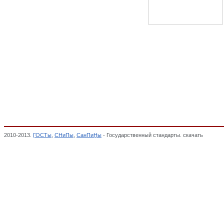
2010-2013.
ГОСТы
,
СНиПы
,
СанПиНы
- Государственный стандарты. скачать
Качест
ОТ ВОЗДЕЙСТВИЯ ОКРУЖАЮЩЕЙ СРЕДЫ. БЕЗОПАСНОСТЬ, Общероссийский класс