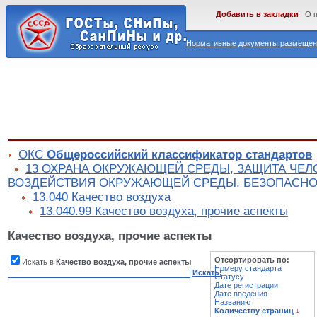
Добавить в закладки
О 
Нормативные документы размещены
ОКС
Общероссийский классификатор стандартов
13 ОХРАНА ОКРУЖАЮЩЕЙ СРЕДЫ, ЗАЩИТА ЧЕЛ
ВОЗДЕЙСТВИЯ ОКРУЖАЮЩЕЙ СРЕДЫ. БЕЗОПАСНО
13.040 Качество воздуха
13.040.99 Качество воздуха, прочие аспекты
Качество воздуха, прочие аспекты
Отсортировать по:
Искать в
Качество воздуха, прочие аспекты
Номеру стандарта
Искать!
Статусу
Дате регистрации
Дате введения
Названию
Количеству страниц
↓