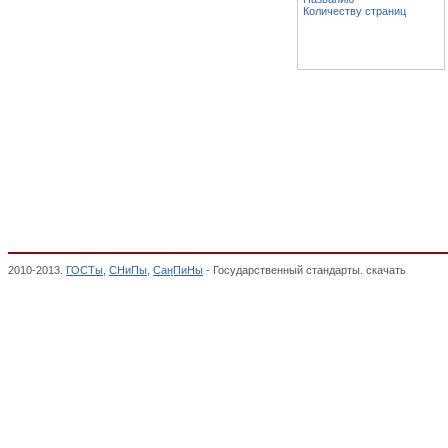
Количеству страниц
2010-2013.
ГОСТы
,
СНиПы
,
СанПиНы
- Государственный стандарты. скачать
Окружа
ВОЗДЕЙСТВИЯ ОКРУЖАЮЩЕЙ СРЕДЫ. БЕЗОПАСНОСТЬ, Общероссийский классифи