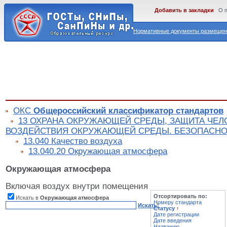
Добавить в закладки
О 
Нормативные документы размещены
ОКС
Общероссийский классификатор стандартов
13 ОХРАНА ОКРУЖАЮЩЕЙ СРЕДЫ, ЗАЩИТА ЧЕЛ
ВОЗДЕЙСТВИЯ ОКРУЖАЮЩЕЙ СРЕДЫ. БЕЗОПАСНО
13.040 Качество воздуха
13.040.20 Окружающая атмосфера
Окружающая атмосфера
Включая воздух внутри помещения
Отсортировать по:
Искать в
Окружающая атмосфера
Номеру стандарта
Искать!
Статусу
↑
Дате регистрации
Дате введения
Названию