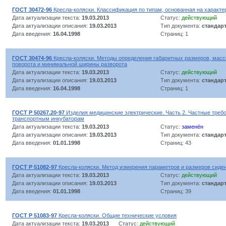
ГОСТ 30472-96
Кресла-коляски. Классификация по типам, основанная на характе
Дата актуализации текста:
19.03.2013
Статус:
действующий
Дата актуализации описания:
19.03.2013
Тип документа:
стандар
Дата введения:
16.04.1998
Страниц: 1
ГОСТ 30474-96
Кресла-коляски. Методы определения габаритных размеров, масс
поворота и минимальной ширины разворота
Дата актуализации текста:
19.03.2013
Статус:
действующий
Дата актуализации описания:
19.03.2013
Тип документа:
стандар
Дата введения:
16.04.1998
Страниц: 1
ГОСТ Р 50267.20-97
Изделия медицинские электрические. Часть 2. Частные требо
транспортным инкубаторам
Дата актуализации текста:
19.03.2013
Статус:
заменён
Дата актуализации описания:
19.03.2013
Тип документа:
стандар
Дата введения:
01.01.1998
Страниц: 43
ГОСТ Р 51082-97
Кресла-коляски. Метод измерения параметров и размеров сиден
Дата актуализации текста:
19.03.2013
Статус:
действующий
Дата актуализации описания:
19.03.2013
Тип документа:
стандар
Дата введения:
01.01.1998
Страниц: 39
ГОСТ Р 51083-97
Кресла-коляски. Общие технические условия
Дата актуализации текста:
19.03.2013
Статус:
действующий