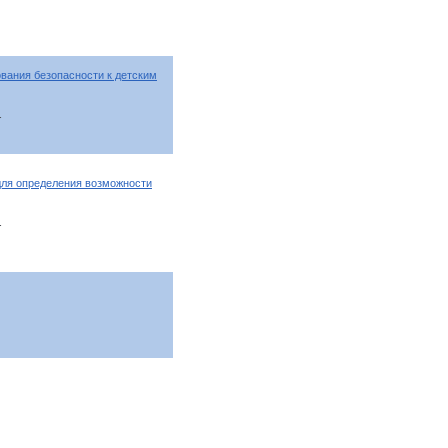
вания безопасности к детским
т
для определения возможности
т