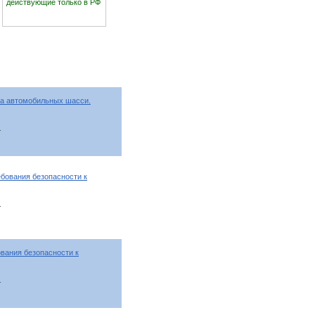
действующие только в РФ
на автомобильных шасси.
т
ебования безопасности к
т
вания безопасности к
т