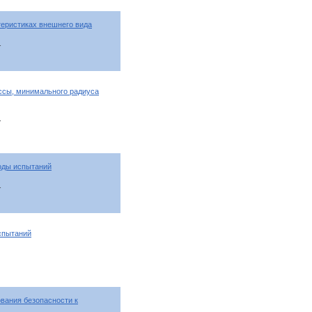
теристиках внешнего вида
т
ссы, минимального радиуса
т
оды испытаний
т
спытаний
вания безопасности к