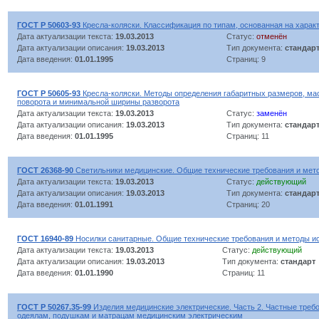
ГОСТ Р 50603-93
Кресла-коляски. Классификация по типам, основанная на харак
Дата актуализации текста:
19.03.2013
Статус:
отменён
Дата актуализации описания:
19.03.2013
Тип документа:
стандар
Дата введения:
01.01.1995
Страниц: 9
ГОСТ Р 50605-93
Кресла-коляски. Методы определения габаритных размеров, ма
поворота и минимальной ширины разворота
Дата актуализации текста:
19.03.2013
Статус:
заменён
Дата актуализации описания:
19.03.2013
Тип документа:
стандар
Дата введения:
01.01.1995
Страниц: 11
ГОСТ 26368-90
Светильники медицинские. Общие технические требования и мет
Дата актуализации текста:
19.03.2013
Статус:
действующий
Дата актуализации описания:
19.03.2013
Тип документа:
стандар
Дата введения:
01.01.1991
Страниц: 20
ГОСТ 16940-89
Носилки санитарные. Общие технические требования и методы и
Дата актуализации текста:
19.03.2013
Статус:
действующий
Дата актуализации описания:
19.03.2013
Тип документа:
стандарт
Дата введения:
01.01.1990
Страниц: 11
ГОСТ Р 50267.35-99
Изделия медицинские электрические. Часть 2. Частные требо
одеялам, подушкам и матрацам медицинским электрическим