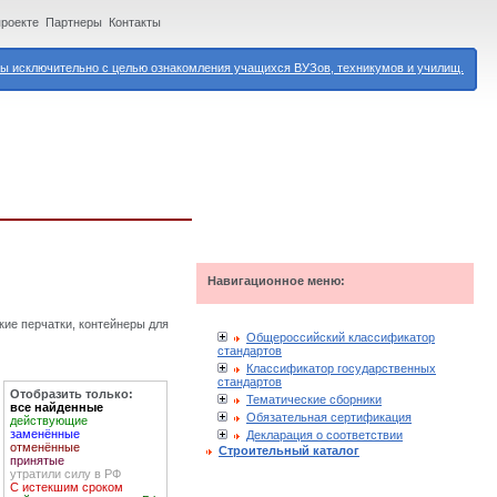
проекте
Партнеры
Контакты
 исключительно с целью ознакомления учащихся ВУЗов, техникумов и училищ.
Навигационное меню:
ие перчатки, контейнеры для
Общероссийский классификатор
стандартов
Классификатор государственных
стандартов
Отобразить только:
Тематические сборники
все найденные
Обязательная сертификация
действующие
заменённые
Декларация о соответствии
отменённые
Строительный каталог
принятые
утратили силу в РФ
С истекшим сроком