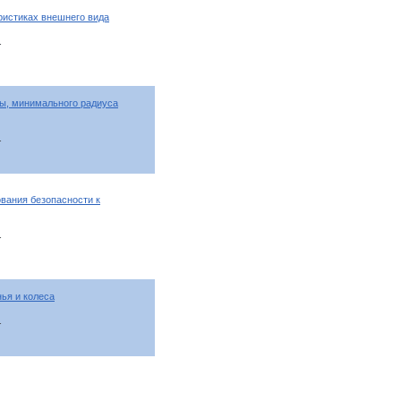
ристиках внешнего вида
т
ы, минимального радиуса
т
вания безопасности к
т
ья и колеса
т