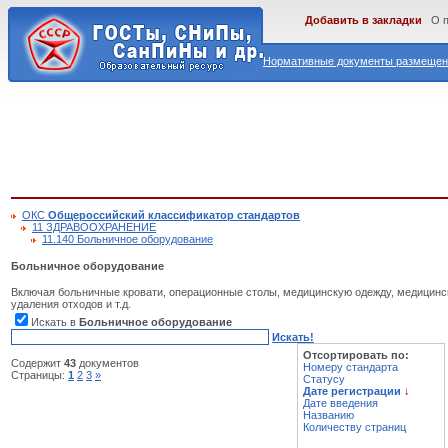
Добавить в закладки
О 
Нормативные документы размещены
ОКС
Общероссийский классификатор стандартов
11 ЗДРАВООХРАНЕНИЕ
11.140 Больничное оборудование
Больничное оборудование
Включая больничные кровати, операционные столы, медицинскую одежду, медицинск
удаления отходов и т.д.
Искать в
Больничное оборудование
Искать!
Отсортировать по:
Содержит
43
документов
Номеру стандарта
Страницы:
1
2
3
»
Статусу
Дате регистрации
↓
Дате введения
Названию
Количеству страниц